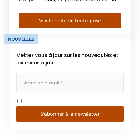
gamme complète de machines comprenant
des mini- et midi-pelles, des chargeuses
compactes, des pelles sur pneus, des carriers
Voir le profil de l'entreprise
et des accessoires, conçus dans un esprit
d’efficacité et de performance. Depuis 1912,
NOUVELLES
Yanmar s’efforce de […]
Mettez vous à jour sur les nouveautés et
les mises à jour.
S'abonner à la newsletter