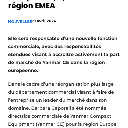
région EMEA
Termes et conditions
Video’s
19 avril 2024
NOUVELLES
Elle sera responsable d’une nouvelle fonction
Construction bois
commerciale, avec des responsabilités
étendues visant à accroître activement la part
Contrôle d’accès
de marché de Yanmar CE dans la région
Éclairage
européenne.
Fondations
Dans le cadre d’une réorganisation plus large
du département commercial visant à faire de
Façades
l’entreprise un leader du marché dans son
Géotextiles
domaine, Barbara Caporali a été nommée
directrice commerciale de Yanmar Compact
Infrastructures souterraines et égouttage
Equipment (Yanmar CE) pour la région Europe,