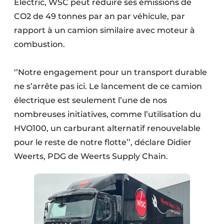
Electric, WSC peut réduire ses émissions de
Protection solaire
CO2 de 49 tonnes par an par véhicule, par
rapport à un camion similaire avec moteur à
Rénovation
combustion.
Sécurité incendie
‘’Notre engagement pour un transport durable
Software
ne s’arrête pas ici. Le lancement de ce camion
Techniques ferroviaires
électrique est seulement l’une de nos
nombreuses initiatives, comme l’utilisation du
Travaux ferroviaires
HVO100, un carburant alternatif renouvelable
pour le reste de notre flotte’’, déclare Didier
Weerts, PDG de Weerts Supply Chain.