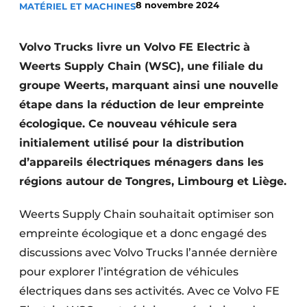
8 novembre 2024
MATÉRIEL ET MACHINES
Termes et conditions
Video’s
Volvo Trucks livre un Volvo FE Electric à
Weerts Supply Chain (WSC), une filiale du
groupe Weerts, marquant ainsi une nouvelle
étape dans la réduction de leur empreinte
Construction bois
écologique. Ce nouveau véhicule sera
Contrôle d’accès
initialement utilisé pour la distribution
d’appareils électriques ménagers dans les
Éclairage
régions autour de Tongres, Limbourg et Liège.
Fondations
Weerts Supply Chain souhaitait optimiser son
Façades
empreinte écologique et a donc engagé des
discussions avec Volvo Trucks l’année dernière
Géotextiles
pour explorer l’intégration de véhicules
Infrastructures souterraines et égouttage
électriques dans ses activités. Avec ce Volvo FE