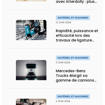
avec Interdolly : plus
de charge utile, plus
de flexibilité pour le
transport spécial
MATÉRIEL ET MACHINES
12 JUIN 2026
Rapidité, puissance et
efficacité lors des
travaux de ligature
d’acier d’armature
MATÉRIEL ET MACHINES
3 JUIN 2026
Mercedes-Benz
Trucks élargit sa
gamme de camions
électriques avec une
nouvelle variante
eActros Lowliner
MATÉRIEL ET MACHINES
2 JUIN 2026