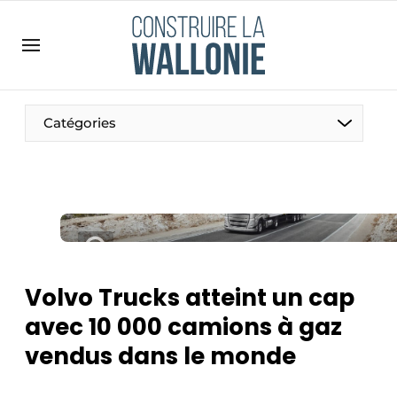
Contact
Contact direct
Emploi
Catégories
Enregistrer une offre d’emploi
Entreprises
Merci de votre inscription
S’inscrire
Home
Meest gelezen
Newsletter
Volvo Trucks atteint un cap
Podcasts
avec 10 000 camions à gaz
Privacy / Cookie statement
vendus dans le monde
S’inscrire à l’événement
S’inscrire