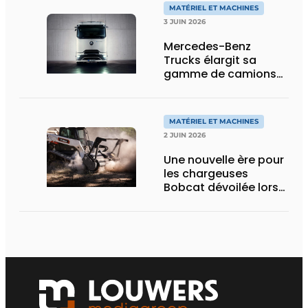
MATÉRIEL ET MACHINES
3 JUIN 2026
Mercedes-Benz
Trucks élargit sa
gamme de camions
électriques avec une
nouvelle variante
eActros Lowliner
MATÉRIEL ET MACHINES
2 JUIN 2026
Une nouvelle ère pour
les chargeuses
Bobcat dévoilée lors
des Demo Days 2026