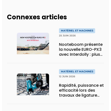
Connexes articles
MATÉRIEL ET MACHINES
25 JUIN 2026
Nooteboom présente
la nouvelle EURO-PX3
avec Interdolly : plus
de charge utile, plus
de flexibilité pour le
transport spécial
MATÉRIEL ET MACHINES
12 JUIN 2026
Rapidité, puissance et
efficacité lors des
travaux de ligature
d’acier d’armature