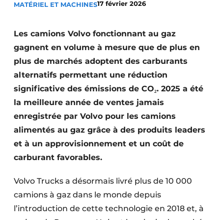
17 février 2026
MATÉRIEL ET MACHINES
Termes et conditions
Video’s
Les camions Volvo fonctionnant au gaz
gagnent en volume à mesure que de plus en
plus de marchés adoptent des carburants
alternatifs permettant une réduction
Construction bois
significative des émissions de CO₂. 2025 a été
Contrôle d’accès
la meilleure année de ventes jamais
enregistrée par Volvo pour les camions
Éclairage
alimentés au gaz grâce à des produits leaders
Fondations
et à un approvisionnement et un coût de
carburant favorables.
Façades
Volvo Trucks a désormais livré plus de 10 000
Géotextiles
camions à gaz dans le monde depuis
Infrastructures souterraines et égouttage
l’introduction de cette technologie en 2018 et, à