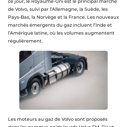
ce jour, le Royaume-Uni est le principal marché
Protection solaire
de Volvo, suivi par l’Allemagne, la Suède, les
Pays-Bas, la Norvège et la France. Les nouveaux
Rénovation
marchés émergents du gaz incluent l’Inde et
Sécurité incendie
l’Amérique latine, où les volumes augmentent
régulièrement.
Software
Techniques ferroviaires
Travaux ferroviaires
Les moteurs au gaz de Volvo sont proposés