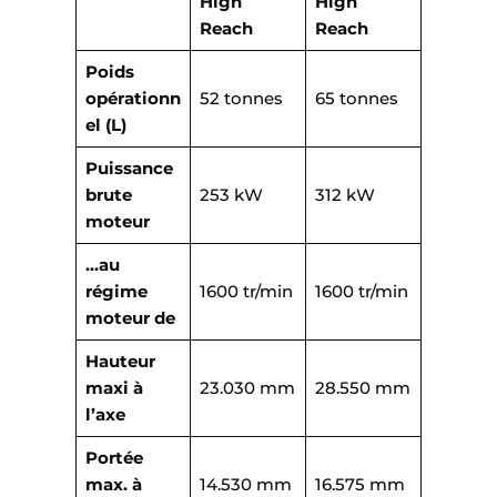
High
High
Reach
Reach
Poids
opérationn
52 tonnes
65 tonnes
el (L)
Puissance
brute
253 kW
312 kW
moteur
…au
régime
1600 tr/min
1600 tr/min
moteur de
Hauteur
maxi à
23.030 mm
28.550 mm
l’axe
Portée
max. à
14.530 mm
16.575 mm