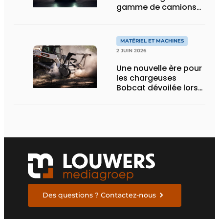
gamme de camions
électriques avec une
nouvelle variante
eActros Lowliner
MATÉRIEL ET MACHINES
2 JUIN 2026
Une nouvelle ère pour
les chargeuses
Bobcat dévoilée lors
des Demo Days 2026
Des questions ? Contactez-nous