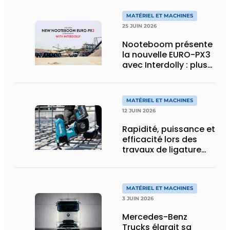
MATÉRIEL ET MACHINES
25 JUIN 2026
Nooteboom présente
la nouvelle EURO-PX3
avec Interdolly : plus
de charge utile, plus
de flexibilité pour le
transport spécial
MATÉRIEL ET MACHINES
12 JUIN 2026
Rapidité, puissance et
efficacité lors des
travaux de ligature
d’acier d’armature
MATÉRIEL ET MACHINES
3 JUIN 2026
Mercedes-Benz
Trucks élargit sa