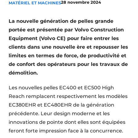
28 novembre 2024
MATÉRIEL ET MACHINES
Termes et conditions
Video’s
La nouvelle génération de pelles grande
portée est présentée par Volvo Construction
Equipment (Volvo CE) pour faire entrer les
clients dans une nouvelle ère et repousser les
Construction bois
limites en termes de force, de productivité et
Contrôle d’accès
de confort des opérateurs pour les travaux de
démolition.
Éclairage
Les nouvelles pelles EC400 et EC500 High
Fondations
Reach remplacent respectivement les modèles
Façades
EC380EHR et EC480EHR de la génération
précédente. Leur design moderne et les
Géotextiles
innovations de pointe dont elles sont équipées
Infrastructures souterraines et égouttage
feront forte impression face à la concurrence.