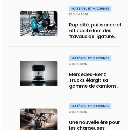
de flexibilité pour le
transport spécial
MATÉRIEL ET MACHINES
12 JUIN 2026
Rapidité, puissance et
efficacité lors des
travaux de ligature
d’acier d’armature
MATÉRIEL ET MACHINES
3 JUIN 2026
Mercedes-Benz
Trucks élargit sa
gamme de camions
électriques avec une
nouvelle variante
eActros Lowliner
MATÉRIEL ET MACHINES
2 JUIN 2026
Une nouvelle ère pour
les chargeuses