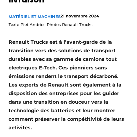
Termes et conditions
21 novembre 2024
MATÉRIEL ET MACHINES
Video’s
Texte Piet Andries Photos Renault Trucks
Renault Trucks est à l’avant-garde de la
Construction bois
transition vers des solutions de transport
durables avec sa gamme de camions tout
Contrôle d’accès
électriques E-Tech. Ces pionniers sans
Éclairage
émissions rendent le transport décarboné.
Les experts de Renault sont également à la
Fondations
disposition des entreprises pour les guider
Façades
dans une transition en douceur vers la
technologie des batteries et leur montrer
Géotextiles
comment préserver la compétitivité de leurs
activités.
Infrastructures souterraines et égouttage