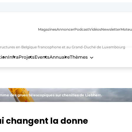
Magazines
Annoncer
Podcast
Vidéos
Newsletter
Moteu
nfrastructures en Belgique francophone et au Grand-Duché de Luxembourg
tion
Infra
Projets
Events
Annuaire
Thèmes
n
amme des grues télescopiques sur chenilles de Liebherr.
ui changent la donne