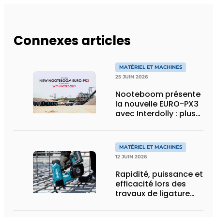
Connexes articles
MATÉRIEL ET MACHINES
25 JUIN 2026
Nooteboom présente
la nouvelle EURO-PX3
avec Interdolly : plus
de charge utile, plus
de flexibilité pour le
transport spécial
MATÉRIEL ET MACHINES
12 JUIN 2026
Rapidité, puissance et
efficacité lors des
travaux de ligature
d’acier d’armature