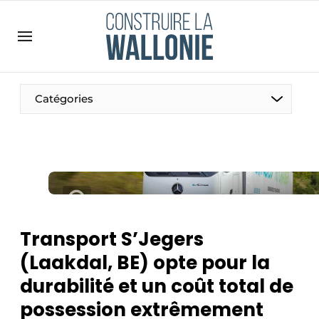
Contact
Contact direct
Emploi
Catégories
Enregistrer une offre d’emploi
Entreprises
Merci de votre inscription
S’inscrire
Home
Meest gelezen
Newsletter
Transport S’Jegers
Podcasts
(Laakdal, BE) opte pour la
Privacy / Cookie statement
durabilité et un coût total de
S’inscrire à l’événement
possession extrêmement
S’inscrire