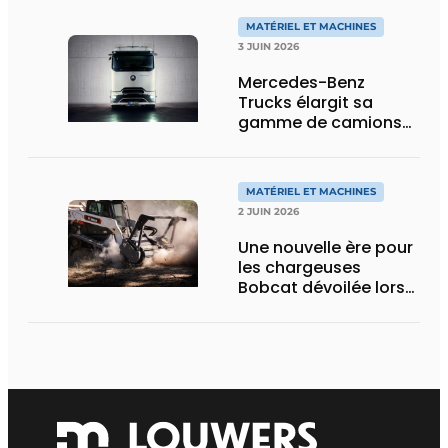
MATÉRIEL ET MACHINES
3 JUIN 2026
Mercedes-Benz
Trucks élargit sa
gamme de camions
électriques avec une
nouvelle variante
eActros Lowliner
MATÉRIEL ET MACHINES
2 JUIN 2026
Une nouvelle ère pour
les chargeuses
Bobcat dévoilée lors
des Demo Days 2026