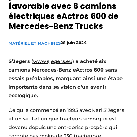
favorable avec 6 camions
Termes et conditions
électriques eActros 600 de
Video’s
Mercedes-Benz Trucks
28 juin 2024
MATÉRIEL ET MACHINES
Construction bois
Contrôle d’accès
S’Jegers
(
www.sjegers.eu
)
a acheté six
camions Mercedes-Benz eActros 600 sans
Éclairage
essais préalables, marquant ainsi une étape
importante dans sa vision d’un avenir
Fondations
écologique.
Façades
Ce qui a commencé en 1995 avec Karl S’Jegers
Géotextiles
et un seul et unique tracteur-remorque est
devenu depuis une entreprise prospère qui
Infrastructures souterraines et égouttage
compte pas moins de 350 tracteurs et