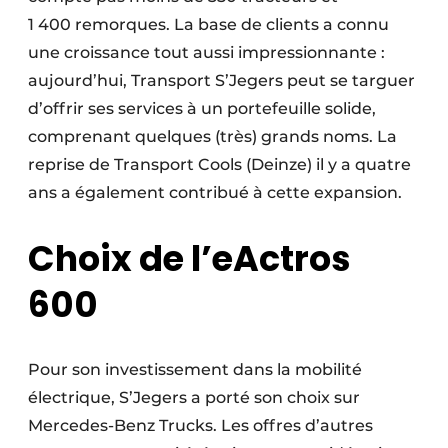
Protection solaire
1 400 remorques. La base de clients a connu
une croissance tout aussi impressionnante :
Rénovation
aujourd’hui, Transport S’Jegers peut se targuer
d’offrir ses services à un portefeuille solide,
Sécurité incendie
comprenant quelques (très) grands noms. La
Software
reprise de Transport Cools (Deinze) il y a quatre
ans a également contribué à cette expansion.
Techniques ferroviaires
Choix de l’eActros
Travaux ferroviaires
600
Pour son investissement dans la mobilité
électrique, S’Jegers a porté son choix sur
Mercedes-Benz Trucks. Les offres d’autres