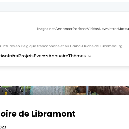
Magazines
Annoncer
Podcast
Vidéos
Newsletter
Moteu
nfrastructures en Belgique francophone et au Grand-Duché de Luxembourg
tion
Infra
Projets
Events
Annuaire
Thèmes
n
 foire de Libramont
2023