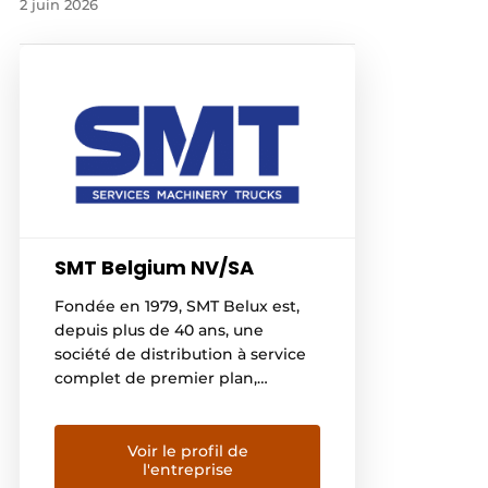
2 juin 2026
SMT Belgium NV/SA
Fondée en 1979, SMT Belux est,
depuis plus de 40 ans, une
société de distribution à service
complet de premier plan,
spécialisée dans la construction,
la manutention et le recyclage.
Leader dans son marché, SMT est
Voir le profil de
l'entreprise
une entreprise de distribution