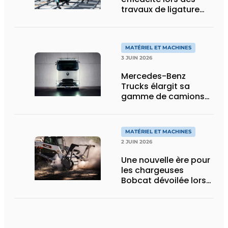
travaux de ligature
d’acier d’armature
MATÉRIEL ET MACHINES
3 JUIN 2026
Mercedes-Benz
Trucks élargit sa
gamme de camions
électriques avec une
nouvelle variante
eActros Lowliner
MATÉRIEL ET MACHINES
2 JUIN 2026
Une nouvelle ère pour
les chargeuses
Bobcat dévoilée lors
des Demo Days 2026