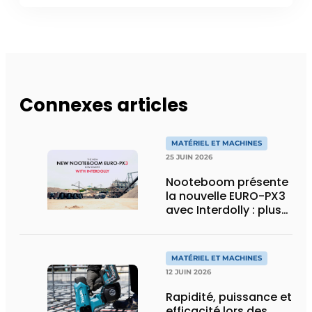
Connexes articles
MATÉRIEL ET MACHINES
25 JUIN 2026
Nooteboom présente
la nouvelle EURO-PX3
avec Interdolly : plus
de charge utile, plus
de flexibilité pour le
transport spécial
MATÉRIEL ET MACHINES
12 JUIN 2026
Rapidité, puissance et
efficacité lors des