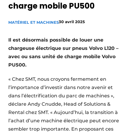
charge mobile PU500
Termes et conditions
Video’s
30 avril 2025
MATÉRIEL ET MACHINES
Il est désormais possible de louer une
Construction bois
chargeuse électrique sur pneus Volvo L120 –
avec ou sans unité de charge mobile Volvo
Contrôle d’accès
PU500.
Éclairage
« Chez SMT, nous croyons fermement en
Fondations
l’importance d’investir dans notre avenir et
dans l’électrification du parc de machines »,
Façades
déclare Andy Cnudde, Head of Solutions &
Géotextiles
Rental chez SMT. « Aujourd’hui, la transition à
l’achat d’une machine électrique peut encore
Infrastructures souterraines et égouttage
sembler trop importante. En proposant ces