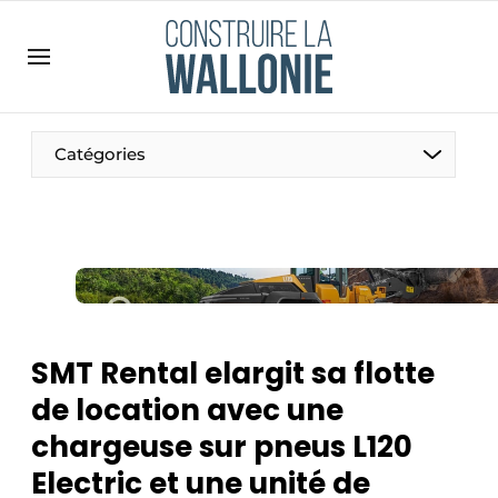
Contact
Contact direct
Emploi
Catégories
Enregistrer une offre d’emploi
Entreprises
Merci de votre inscription
S’inscrire
Home
Meest gelezen
Newsletter
SMT Rental elargit sa flotte
Podcasts
de location avec une
Privacy / Cookie statement
chargeuse sur pneus L120
S’inscrire à l’événement
Electric et une unité de
S’inscrire