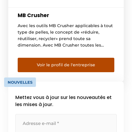
MB Crusher
Avec les outils MB Crusher applicables à tout
type de pelles, le concept de «réduire,
réutiliser, recycler» prend toute sa
dimension. Avec MB Crusher toutes les
entreprises peuvent recycler directement
sur chantier, en épargnant du temps, du
personnel et de l’argent. Les applications
Voir le profil de l'entreprise
sont multiples et permettent aux utilisateurs
d’optimiser les coûts. «Pas de coût […]
NOUVELLES
Mettez vous à jour sur les nouveautés et
les mises à jour.