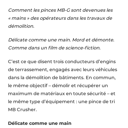
Termes et conditions
Comment les pinces MB-G sont devenues les
Video’s
« mains » des opérateurs dans les travaux de
démolition.
Délicate comme une main. Mord et démonte.
Construction bois
Comme dans un film de science-fiction.
Contrôle d’accès
C’est ce que disent trois conducteurs d’engins
Éclairage
de terrassement, engagés avec leurs véhicules
dans la démolition de bâtiments. En commun,
Fondations
le même objectif – démolir et récupérer un
maximum de matériaux en toute sécurité – et
Façades
le même type d’équipement : une pince de tri
Géotextiles
MB Crusher.
Infrastructures souterraines et égouttage
Délicate comme une main