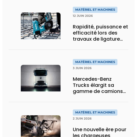
de flexibilité pour le
transport spécial
MATÉRIEL ET MACHINES
12 JUIN 2026
Rapidité, puissance et
efficacité lors des
travaux de ligature
d’acier d’armature
MATÉRIEL ET MACHINES
3 JUIN 2026
Mercedes-Benz
Trucks élargit sa
gamme de camions
électriques avec une
nouvelle variante
eActros Lowliner
MATÉRIEL ET MACHINES
2 JUIN 2026
Une nouvelle ère pour
les chargeuses