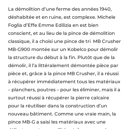
Protection solaire
La démolition d’une ferme des années 1940,
déshabitée et en ruine, est complexe. Michele
Rénovation
Foglia d’Effe Emme Edilizia en est bien
Sécurité incendie
conscient, et au lieu de la pince de démolition
classique, il a choisi une pince de tri MB Crusher
Software
MB-G900 montée sur un Kobelco pour démolir
la structure du début à la fin. Plutôt que de la
Techniques ferroviaires
démolir, il l’a littéralement démontée pièce par
Travaux ferroviaires
pièce et, grâce à la pince MB Crusher, il a réussi
à récupérer immédiatement tous les matériaux
– planchers, poutres – pour les éliminer, mais il a
surtout réussi à récupérer la pierre calcaire
pour la réutiliser dans la construction d’un
nouveau bâtiment. Comme une vraie main, la
pince MB-G a saisi les matériaux avec une