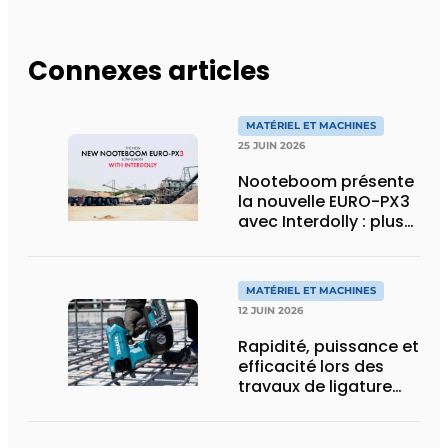
Connexes articles
MATÉRIEL ET MACHINES
25 JUIN 2026
Nooteboom présente
la nouvelle EURO-PX3
avec Interdolly : plus
de charge utile, plus
de flexibilité pour le
transport spécial
MATÉRIEL ET MACHINES
12 JUIN 2026
Rapidité, puissance et
efficacité lors des
travaux de ligature
d’acier d’armature