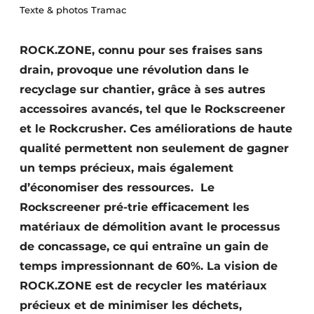
Texte & photos Tramac
Termes et conditions
Video’s
ROCK.ZONE, connu pour ses fraises sans
drain, provoque une révolution dans le
recyclage sur chantier, grâce à ses autres
Construction bois
accessoires avancés, tel que le Rockscreener
et le Rockcrusher. Ces améliorations de haute
Contrôle d’accès
qualité permettent non seulement de gagner
un temps précieux, mais également
Éclairage
d’économiser des ressources. Le
Fondations
Rockscreener pré-trie efficacement les
matériaux de démolition avant le processus
Façades
de concassage, ce qui entraîne un gain de
Géotextiles
temps impressionnant de 60%. La vision de
ROCK.ZONE est de recycler les matériaux
Infrastructures souterraines et égouttage
précieux et de minimiser les déchets,