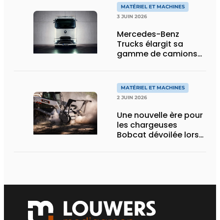
MATÉRIEL ET MACHINES
3 JUIN 2026
Mercedes-Benz
Trucks élargit sa
gamme de camions
électriques avec une
nouvelle variante
eActros Lowliner
MATÉRIEL ET MACHINES
2 JUIN 2026
Une nouvelle ère pour
les chargeuses
Bobcat dévoilée lors
des Demo Days 2026