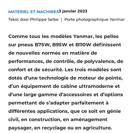
Termes et conditions
3 janvier 2023
MATÉRIEL ET MACHINES
Video’s
Tekst door Philippe Selke
Porte photographique Yanmar
Comme tous les modèles Yanmar, les pelles
sur pneus B75W, B95W et B110W définissent
Construction bois
de nouvelles normes en matière de
Contrôle d’accès
performances, de contrôle, de polyvalence, de
confort et de sécurité. Les trois modèles sont
Éclairage
dotés d’une technologie de moteur de pointe,
Fondations
d’un équipement de cabine ultramoderne et
d’une large gamme d’accessoires et d’options
Façades
permettant de s’adapter parfaitement à
différentes applications, que ce soit en génie
Géotextiles
civil, en construction, en aménagement
Infrastructures souterraines et égouttage
paysager, en recyclage ou en agriculture.