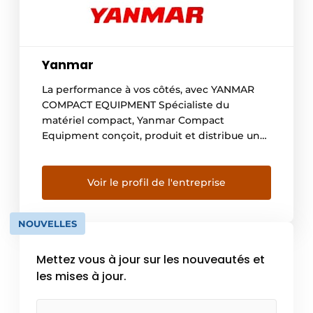
Yanmar
La performance à vos côtés, avec YANMAR
COMPACT EQUIPMENT Spécialiste du
matériel compact, Yanmar Compact
Equipment conçoit, produit et distribue une
gamme complète de machines comprenant
des mini- et midi-pelles, des chargeuses
compactes, des pelles sur pneus, des carriers
Voir le profil de l'entreprise
et des accessoires, conçus dans un esprit
d’efficacité et de performance. Depuis 1912,
NOUVELLES
Yanmar s’efforce de […]
Mettez vous à jour sur les nouveautés et
les mises à jour.