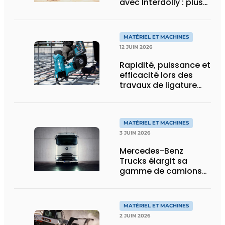
avec Interdolly : plus
de charge utile, plus
de flexibilité pour le
transport spécial
MATÉRIEL ET MACHINES
12 JUIN 2026
Rapidité, puissance et
efficacité lors des
travaux de ligature
d’acier d’armature
MATÉRIEL ET MACHINES
3 JUIN 2026
Mercedes-Benz
Trucks élargit sa
gamme de camions
électriques avec une
nouvelle variante
eActros Lowliner
MATÉRIEL ET MACHINES
2 JUIN 2026