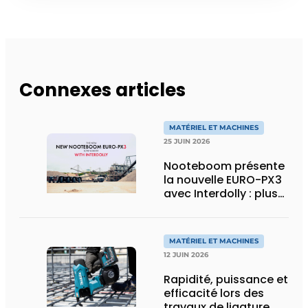
Connexes articles
MATÉRIEL ET MACHINES
25 JUIN 2026
Nooteboom présente
la nouvelle EURO-PX3
avec Interdolly : plus
de charge utile, plus
de flexibilité pour le
transport spécial
MATÉRIEL ET MACHINES
12 JUIN 2026
Rapidité, puissance et
efficacité lors des
travaux de ligature