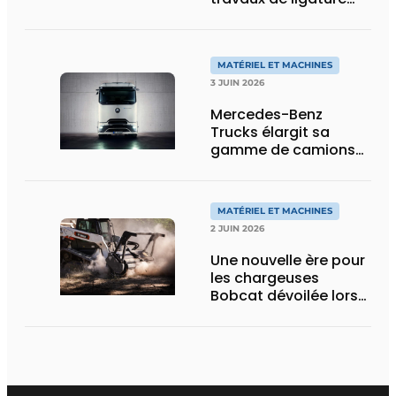
d’acier d’armature
MATÉRIEL ET MACHINES
3 JUIN 2026
Mercedes-Benz
Trucks élargit sa
gamme de camions
électriques avec une
nouvelle variante
eActros Lowliner
MATÉRIEL ET MACHINES
2 JUIN 2026
Une nouvelle ère pour
les chargeuses
Bobcat dévoilée lors
des Demo Days 2026