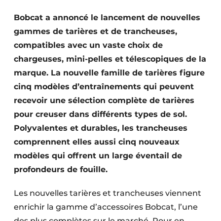
Termes et conditions
Bobcat a annoncé le lancement de nouvelles
Video’s
gammes de tarières et de trancheuses,
compatibles avec un vaste choix de
chargeuses, mini-pelles et télescopiques de la
marque. La nouvelle famille de tarières figure
Construction bois
cinq modèles d’entraînements qui peuvent
Contrôle d’accès
recevoir une sélection complète de tarières
pour creuser dans différents types de sol.
Éclairage
Polyvalentes et durables, les trancheuses
comprennent elles aussi cinq nouveaux
Fondations
modèles qui offrent un large éventail de
Façades
profondeurs de fouille.
Géotextiles
Les nouvelles tarières et trancheuses viennent
enrichir la gamme d’accessoires Bobcat, l’une
Infrastructures souterraines et égouttage
des plus complètes sur le marché. Pour en