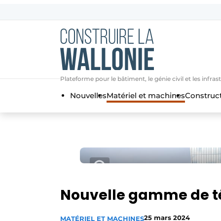
Contact
Contact direct
Emploi
Plateforme pour le bâtiment, le génie civil et les i
Enregistrer une offre d’emploi
Nouvelles
Matériel et machines
Construc
Entreprises
Merci de votre inscriptio
S’inscrire
Home
Meest gelezen
Newsletter
Podcasts
Privacy / Cookie statement
Nouvelle gamme de té
S’inscrire à l’événement
S’inscrire
25 mars 2024
MATÉRIEL ET MACHINES