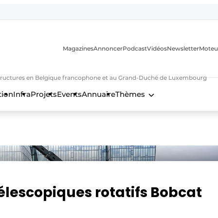
Magazines
Annoncer
Podcast
Vidéos
Newsletter
Moteu
nfrastructures en Belgique francophone et au Grand-Duché de Luxembourg
tion
Infra
Projets
Events
Annuaire
Thèmes
n
lescopiques rotatifs Bobcat