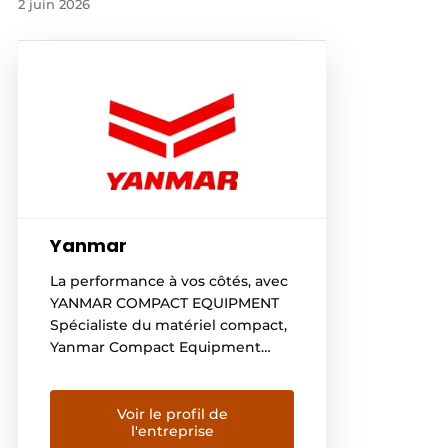
2 juin 2026
Yanmar
La performance à vos côtés, avec
YANMAR COMPACT EQUIPMENT
Spécialiste du matériel compact,
Yanmar Compact Equipment
conçoit, produit et distribue une
gamme complète de machines
comprenant des mini- et midi-
Voir le profil de
l'entreprise
pelles, des chargeuses