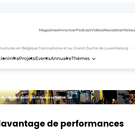
Magazines
Annoncer
Podcast
Vidéos
Newsletter
Moteu
nfrastructures en Belgique francophone et au Grand-Duché de Luxembourg
tion
Infra
Projets
Events
Annuaire
Thèmes
n
, idéales pour les travaux urbains.
 davantage de performances