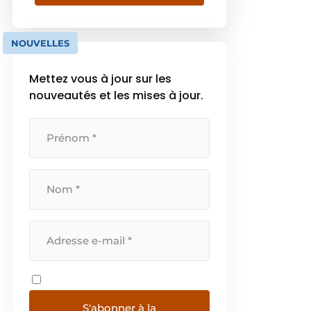
compactes, des pelles sur pneus,
des carriers et des accessoires,
conçus dans un esprit d’efficacité
NOUVELLES
et de performance. Depuis 1912,
Yanmar s’efforce de […]
Mettez vous à jour sur les
nouveautés et les mises à jour.
S'abonner à la