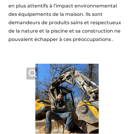
en plus attentifs à l’impact environnemental
Protection solaire
des équipements de la maison. Ils sont
Rénovation
demandeurs de produits sains et respectueux
de la nature et la piscine et sa construction ne
Sécurité incendie
pouvaient échapper à ces préoccupations .
Software
Techniques ferroviaires
Travaux ferroviaires