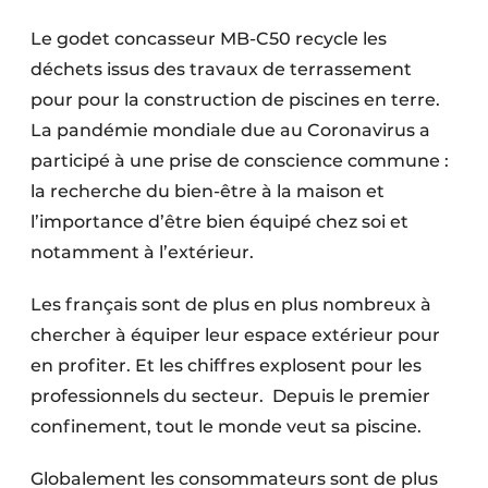
Termes et conditions
Le godet concasseur MB-C50 recycle les
Video’s
déchets issus des travaux de terrassement
pour pour la construction de piscines en terre.
La pandémie mondiale due au Coronavirus a
participé à une prise de conscience commune :
Construction bois
la recherche du bien-être à la maison et
Contrôle d’accès
l’importance d’être bien équipé chez soi et
notamment à l’extérieur.
Éclairage
Les français sont de plus en plus nombreux à
Fondations
chercher à équiper leur espace extérieur pour
Façades
en profiter. Et les chiffres explosent pour les
professionnels du secteur. Depuis le premier
Géotextiles
confinement, tout le monde veut sa piscine.
Infrastructures souterraines et égouttage
Globalement les consommateurs sont de plus