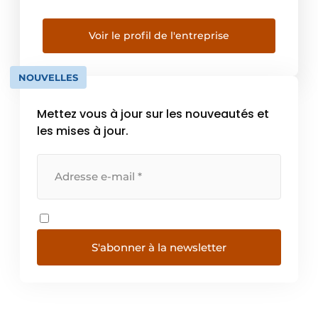
entreprises peuvent recycler directement
sur chantier, en épargnant du temps, du
personnel et de l’argent. Les applications
Voir le profil de l'entreprise
sont multiples et permettent aux utilisateurs
d’optimiser les coûts. «Pas de coût […]
NOUVELLES
Mettez vous à jour sur les nouveautés et
les mises à jour.
S'abonner à la newsletter