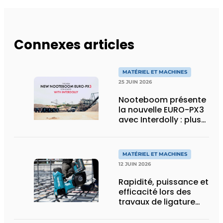
Connexes articles
MATÉRIEL ET MACHINES
25 JUIN 2026
Nooteboom présente
la nouvelle EURO-PX3
avec Interdolly : plus
de charge utile, plus
de flexibilité pour le
transport spécial
MATÉRIEL ET MACHINES
12 JUIN 2026
Rapidité, puissance et
efficacité lors des
travaux de ligature
d’acier d’armature