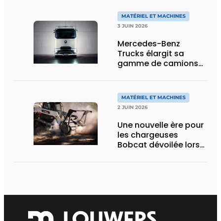
MATÉRIEL ET MACHINES
3 JUIN 2026
Mercedes-Benz
Trucks élargit sa
gamme de camions
électriques avec une
nouvelle variante
eActros Lowliner
MATÉRIEL ET MACHINES
2 JUIN 2026
Une nouvelle ère pour
les chargeuses
Bobcat dévoilée lors
des Demo Days 2026