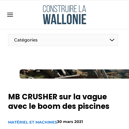
Contact
Contact direct
Emploi
Catégories
Enregistrer une offre d’emploi
Entreprises
Merci de votre inscription
S’inscrire
Home
Meest gelezen
Newsletter
MB CRUSHER sur la vague
Podcasts
avec le boom des piscines
Privacy / Cookie statement
S’inscrire à l’événement
30 mars 2021
MATÉRIEL ET MACHINES
S’inscrire