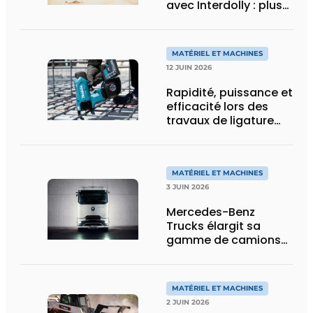
avec Interdolly : plus
de charge utile, plus
de flexibilité pour le
transport spécial
MATÉRIEL ET MACHINES
12 JUIN 2026
Rapidité, puissance et
efficacité lors des
travaux de ligature
d’acier d’armature
MATÉRIEL ET MACHINES
3 JUIN 2026
Mercedes-Benz
Trucks élargit sa
gamme de camions
électriques avec une
nouvelle variante
eActros Lowliner
MATÉRIEL ET MACHINES
2 JUIN 2026