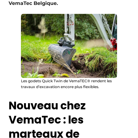
VemaTec Belgique.
Protection solaire
Rénovation
Sécurité incendie
Software
Techniques ferroviaires
Travaux ferroviaires
Les godets Quick Twin de VemaTEC® rendent les
travaux d’excavation encore plus flexibles.
Nouveau chez
VemaTec : les
marteaux de