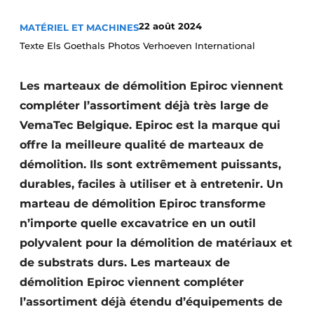
Termes et conditions
22 août 2024
MATÉRIEL ET MACHINES
Video’s
Texte Els Goethals Photos Verhoeven International
Les marteaux de démolition Epiroc viennent
compléter l’assortiment déjà très large de
Construction bois
VemaTec Belgique. Epiroc est la marque qui
Contrôle d’accès
offre la meilleure qualité de marteaux de
démolition. Ils sont extrêmement puissants,
Éclairage
durables, faciles à utiliser et à entretenir. Un
Fondations
marteau de démolition Epiroc transforme
n’importe quelle excavatrice en un outil
Façades
polyvalent pour la démolition de matériaux et
de substrats durs. Les marteaux de
Géotextiles
démolition Epiroc viennent compléter
Infrastructures souterraines et égouttage
l’assortiment déjà étendu d’équipements de