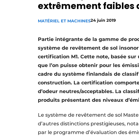
extrêmement faibles
Termes et conditions
Video’s
24 juin 2019
MATÉRIEL ET MACHINES
Partie intégrante de la gamme de pro
système de revêtement de sol insonori
certification M1. Cette note, basée sur
que l’on puisse obtenir pour les émis
cadre du système finlandais de classif
construction. La certification comport
d’odeur neutres/acceptables. La classi
produits présentant des niveaux d’ém
Le système de revêtement de sol Master
d’autres distinctions prestigieuses, nota
par le programme d’évaluation des émi