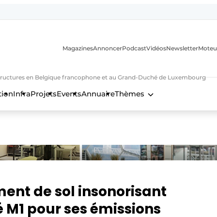
Magazines
Annoncer
Podcast
Vidéos
Newsletter
Moteu
nfrastructures en Belgique francophone et au Grand-Duché de Luxembourg
tion
Infra
Projets
Events
Annuaire
Thèmes
n
ment de sol insonorisant
́ M1 pour ses émissions