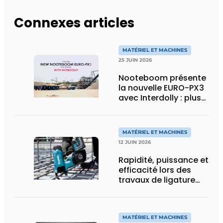
Connexes articles
MATÉRIEL ET MACHINES
25 JUIN 2026
Nooteboom présente
la nouvelle EURO-PX3
avec Interdolly : plus
de charge utile, plus
de flexibilité pour le
transport spécial
MATÉRIEL ET MACHINES
12 JUIN 2026
Rapidité, puissance et
efficacité lors des
travaux de ligature
d’acier d’armature
MATÉRIEL ET MACHINES