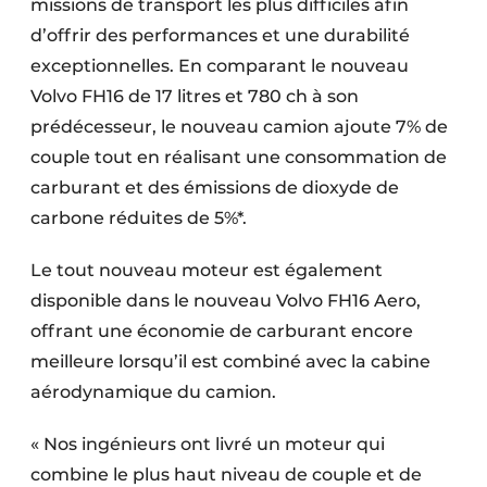
missions de transport les plus difficiles afin
Protection solaire
d’offrir des performances et une durabilité
exceptionnelles. En comparant le nouveau
Rénovation
Volvo FH16 de 17 litres et 780 ch à son
Sécurité incendie
prédécesseur, le nouveau camion ajoute 7% de
couple tout en réalisant une consommation de
Software
carburant et des émissions de dioxyde de
Techniques ferroviaires
carbone réduites de 5%*.
Travaux ferroviaires
Le tout nouveau moteur est également
disponible dans le nouveau Volvo FH16 Aero,
offrant une économie de carburant encore
meilleure lorsqu’il est combiné avec la cabine
aérodynamique du camion.
« Nos ingénieurs ont livré un moteur qui
combine le plus haut niveau de couple et de