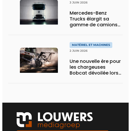
3 JUIN 2026
Mercedes-Benz
Trucks élargit sa
gamme de camions
électriques avec une
nouvelle variante
eActros Lowliner
MATÉRIEL ET MACHINES
2 JUIN 2026
Une nouvelle ère pour
les chargeuses
Bobcat dévoilée lors
des Demo Days 2026