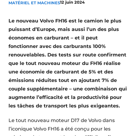
12 juin 2024
MATÉRIEL ET MACHINES
Termes et conditions
Video’s
Le nouveau Volvo FH16 est le camion le plus
puissant d’Europe, mais aussi l’un des plus
économes en carburant – et il peut
fonctionner avec des carburants 100%
Construction bois
renouvelables. Des tests sur route confirment
Contrôle d’accès
que le tout nouveau moteur du FH16 réalise
une économie de carburant de 5% et des
Éclairage
émissions réduites tout en ajoutant 7% de
Fondations
couple supplémentaire – une combinaison qui
augmente l’efficacité et la productivité pour
Façades
les tâches de transport les plus exigeantes.
Géotextiles
Le tout nouveau moteur D17 de Volvo dans
Infrastructures souterraines et égouttage
l’iconique Volvo FH16 a été conçu pour les