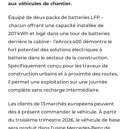
aux véhicules de chantier.
Protection solaire
Équipé de deux packs de batteries LFP –
Rénovation
chacun offrant une capacité installée de
Sécurité incendie
207 kWh et logé dans une tour de batteries
derrière la cabine – l’eArocs 400 démontre le
Software
fort potentiel des solutions électriques à
Techniques ferroviaires
batterie dans le secteur de la construction.
Spécifiquement conçu pour les travaux de
Travaux ferroviaires
construction urbains et à proximité des routes,
il permet une exploitation sur une journée
complète sans recharge intermédiaire.
Les clients de 13 marchés européens peuvent
dès à présent commander le véhicule. À partir
du troisième trimestre 2026, le véhicule de base
sera produit dans l’usine Mercedes‑Benz de