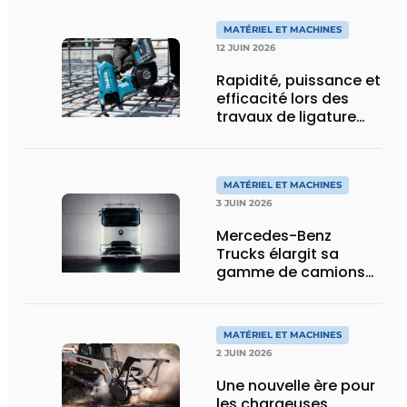
de flexibilité pour le
transport spécial
MATÉRIEL ET MACHINES
12 JUIN 2026
Rapidité, puissance et
efficacité lors des
travaux de ligature
d’acier d’armature
MATÉRIEL ET MACHINES
3 JUIN 2026
Mercedes-Benz
Trucks élargit sa
gamme de camions
électriques avec une
nouvelle variante
eActros Lowliner
MATÉRIEL ET MACHINES
2 JUIN 2026
Une nouvelle ère pour
les chargeuses