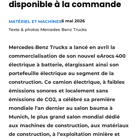
disponible à la commande
Termes et conditions
Video’s
6 mai 2026
MATÉRIEL ET MACHINES
Texte & photos Mercedes Benz Trucks
Mercedes‑Benz Trucks a lancé en avril la
Construction bois
commercialisation de son nouvel eArocs 400
Contrôle d’accès
électrique à batterie, élargissant ainsi son
portefeuille électrique au segment de la
Éclairage
construction. Ce camion électrique, à faibles
Fondations
émissions sonores et localement sans
émissions de CO2, a célébré sa première
Façades
mondiale l’an dernier au salon bauma à
Munich, le plus grand salon mondial dédié
Géotextiles
aux machines de construction, aux matériaux
Infrastructures souterraines et égouttage
de construction, à l’exploitation minière et