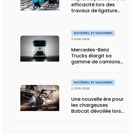
efficacité lors des
travaux de ligature
d’acier d’armature
MATÉRIEL ET MACHINES
3 JUIN 2026
Mercedes-Benz
Trucks élargit sa
gamme de camions
électriques avec une
nouvelle variante
eActros Lowliner
MATÉRIEL ET MACHINES
2 JUIN 2026
Une nouvelle ère pour
les chargeuses
Bobcat dévoilée lors
des Demo Days 2026