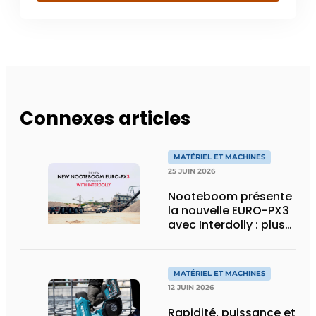
Connexes articles
MATÉRIEL ET MACHINES
25 JUIN 2026
Nooteboom présente
la nouvelle EURO-PX3
avec Interdolly : plus
de charge utile, plus
de flexibilité pour le
transport spécial
MATÉRIEL ET MACHINES
12 JUIN 2026
Rapidité, puissance et