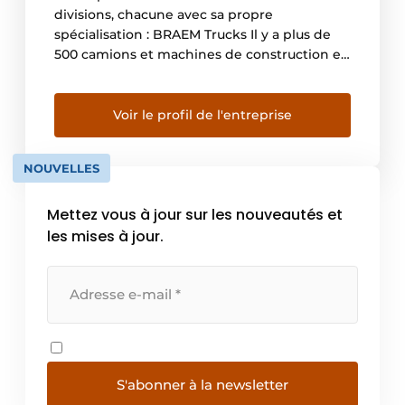
divisions, chacune avec sa propre
spécialisation : BRAEM Trucks Il y a plus de
500 camions et machines de construction en
stock. Nos camions sont soigneusement
inspectés. Les camions sont vendus « dans
l’état », ou adaptés aux besoins du client.
Voir le profil de l'entreprise
BRAEM Parts Stock de 40.000 pièces
détachées pour les poids lourds […]
NOUVELLES
Mettez vous à jour sur les nouveautés et
les mises à jour.
S'abonner à la newsletter