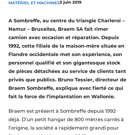
3 juin 2019
MATÉRIEL ET MACHINES
Termes et conditions
Video’s
A Sombreffe, au centre du triangle Charleroi –
Namur – Bruxelles, Braem SA fait rimer
camion avec occasion et réparation. Depuis
1992, cette filiale de la maison-mère située en
Construction bois
Flandre occidentale met son expérience, son
Contrôle d’accès
personnel qualifié et son gigantesque stock
de pièces détachées au service de clients tant
Éclairage
privés que publics. Bruno Tessier, directeur de
Fondations
Braem Sombreffe, explique avec fierté ce qui
fait la force de l’implantation en Wallonie.
Façades
Braem est présent à Sombreffe depuis 1992
Géotextiles
déjà. D’un petit hangar de 800 mètres carrés à
Infrastructures souterraines et égouttage
l’origine, la société a rapidement grandi pour