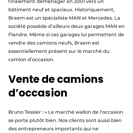
finalement déménager en 2001 vers un
Protection solaire
bâtiment neuf et spacieux. Historiquement,
Braem est un spécialiste MAN et Mercedes. La
Rénovation
société possède d’ailleurs deux garages MAN en
Sécurité incendie
Flandre. Même si ces garages lui permettent de
vendre des camions neufs, Braem est
Software
essentiellement présent sur le marché du
Techniques ferroviaires
camion d’occasion.
Travaux ferroviaires
Vente de camions
d’occasion
Bruno Tessier : « Le marché wallon de l’occasion
se porte plutôt bien. Nos clients sont aussi bien
des entrepreneurs importants qui ne