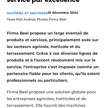
Termes et conditions
10 décembre 2024
MATÉRIEL ET MACHINES
Video’s
Texte Piet Andries Photos Firma Beel
Firma Beel propose un large éventail de
Construction bois
produits et services, principalement axés sur
les secteurs agricole, horticole et du
Contrôle d’accès
terrassement. Grâce à ces diverses lignes de
Éclairage
produits et à l’accent résolument mis sur le
service, l’entreprise s’est imposée comme un
Fondations
partenaire fiable pour les clients, qu’ils soient
Façades
professionnels ou particuliers.
Géotextiles
Firma Beel propose une solution globale pour
les entreprises agricoles, horticoles et de
Infrastructures souterraines et égouttage
terrassement. Elle fournit des machines