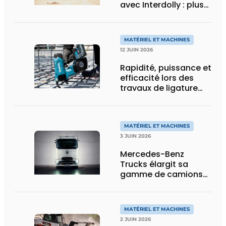
avec Interdolly : plus
de charge utile, plus
de flexibilité pour le
transport spécial
MATÉRIEL ET MACHINES
12 JUIN 2026
Rapidité, puissance et
efficacité lors des
travaux de ligature
d’acier d’armature
MATÉRIEL ET MACHINES
3 JUIN 2026
Mercedes-Benz
Trucks élargit sa
gamme de camions
électriques avec une
nouvelle variante
eActros Lowliner
MATÉRIEL ET MACHINES
2 JUIN 2026