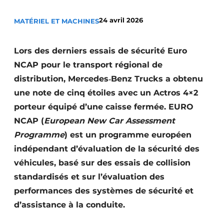
Termes et conditions
24 avril 2026
MATÉRIEL ET MACHINES
Video’s
Lors des derniers essais de sécurité Euro
NCAP pour le transport régional de
Construction bois
distribution, Mercedes‑Benz Trucks a obtenu
une note de cinq étoiles avec un Actros 4×2
Contrôle d’accès
porteur équipé d’une caisse fermée. EURO
NCAP (
European New Car Assessment
Éclairage
Programme
) est un programme européen
Fondations
indépendant d’évaluation de la sécurité des
véhicules, basé sur des essais de collision
Façades
standardisés et sur l’évaluation des
Géotextiles
performances des systèmes de sécurité et
d’assistance à la conduite.
Infrastructures souterraines et égouttage