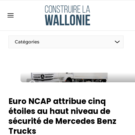
Contact
Contact direct
Emploi
Catégories
Enregistrer une offre d’emploi
Entreprises
Merci de votre inscription
S’inscrire
Home
Meest gelezen
Newsletter
Euro NCAP attribue cinq
Podcasts
étoiles au haut niveau de
Privacy / Cookie statement
sécurité de Mercedes Benz
S’inscrire à l’événement
Trucks
S’inscrire