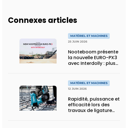
Connexes articles
MATÉRIEL ET MACHINES
25 JUIN 2026
Nooteboom présente
la nouvelle EURO-PX3
avec Interdolly : plus
de charge utile, plus
de flexibilité pour le
transport spécial
MATÉRIEL ET MACHINES
12 JUIN 2026
Rapidité, puissance et
efficacité lors des
travaux de ligature
d’acier d’armature