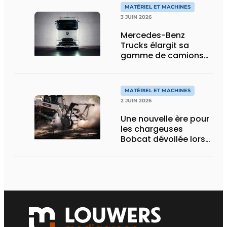
MATÉRIEL ET MACHINES
3 JUIN 2026
Mercedes-Benz
Trucks élargit sa
gamme de camions
électriques avec une
nouvelle variante
eActros Lowliner
MATÉRIEL ET MACHINES
2 JUIN 2026
Une nouvelle ère pour
les chargeuses
Bobcat dévoilée lors
des Demo Days 2026