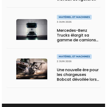
d’acier d’armature
MATÉRIEL ET MACHINES
3 JUIN 2026
Mercedes-Benz
Trucks élargit sa
gamme de camions
électriques avec une
nouvelle variante
eActros Lowliner
MATÉRIEL ET MACHINES
2 JUIN 2026
Une nouvelle ère pour
les chargeuses
Bobcat dévoilée lors
des Demo Days 2026