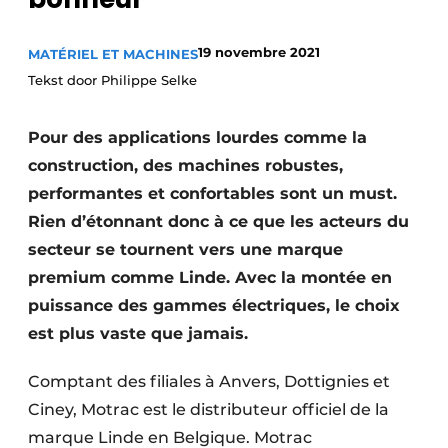
Termes et conditions
19 novembre 2021
MATÉRIEL ET MACHINES
Video’s
Tekst door Philippe Selke
Pour des applications lourdes comme la
Construction bois
construction, des machines robustes,
performantes et confortables sont un must.
Contrôle d’accès
Rien d’étonnant donc à ce que les acteurs du
Éclairage
secteur se tournent vers une marque
premium comme Linde. Avec la montée en
Fondations
puissance des gammes électriques, le choix
Façades
est plus vaste que jamais.
Géotextiles
Comptant des filiales à Anvers, Dottignies et
Ciney, Motrac est le distributeur officiel de la
Infrastructures souterraines et égouttage
marque Linde en Belgique. Motrac