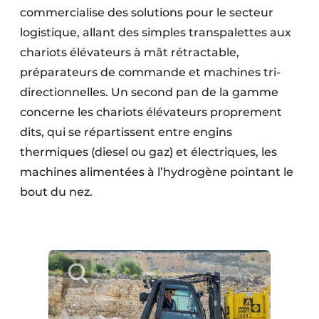
commercialise des solutions pour le secteur
Protection solaire
logistique, allant des simples transpalettes aux
Rénovation
chariots élévateurs à mât rétractable,
préparateurs de commande et machines tri-
Sécurité incendie
directionnelles. Un second pan de la gamme
Software
concerne les chariots élévateurs proprement
dits, qui se répartissent entre engins
Techniques ferroviaires
thermiques (diesel ou gaz) et électriques, les
machines alimentées à l’hydrogène pointant le
Travaux ferroviaires
bout du nez.