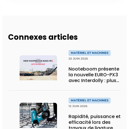
Connexes articles
MATÉRIEL ET MACHINES
25 JUIN 2026
Nooteboom présente
la nouvelle EURO-PX3
avec Interdolly : plus
de charge utile, plus
de flexibilité pour le
transport spécial
MATÉRIEL ET MACHINES
12 JUIN 2026
Rapidité, puissance et
efficacité lors des
travaux de ligature