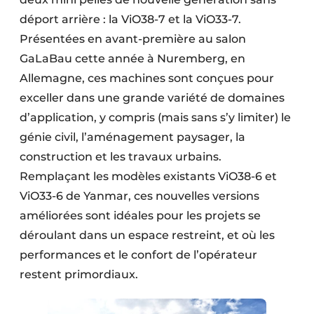
Protection solaire
déport arrière : la ViO38-7 et la ViO33-7.
Présentées en avant-première au salon
Rénovation
GaLaBau cette année à Nuremberg, en
Sécurité incendie
Allemagne, ces machi­nes sont conçues pour
exceller dans une grande variété de domaines
Software
d’appli­cation, y compris (mais sans s’y limiter) le
génie civil, l’aménage­ment paysager, la
Techniques ferroviaires
construction et les travaux urbains.
Travaux ferroviaires
Remplaçant les modèles existants ViO38-6 et
ViO33-6 de Yanmar, ces nouvelles versions
améliorées sont idéales pour les projets se
déroulant dans un espace restreint, et où les
performances et le confort de l’opérateur
restent primordiaux.