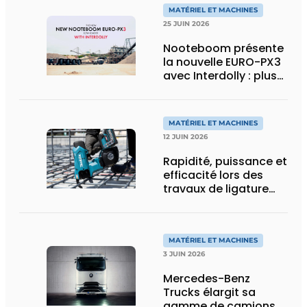
MATÉRIEL ET MACHINES
25 JUIN 2026
Nooteboom présente
la nouvelle EURO-PX3
avec Interdolly : plus
de charge utile, plus
de flexibilité pour le
transport spécial
MATÉRIEL ET MACHINES
12 JUIN 2026
Rapidité, puissance et
efficacité lors des
travaux de ligature
d’acier d’armature
MATÉRIEL ET MACHINES
3 JUIN 2026
Mercedes-Benz
Trucks élargit sa
gamme de camions