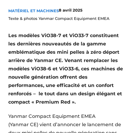
Termes et conditions
8 avril 2025
MATÉRIEL ET MACHINES
Video’s
Texte & photos Yanmar Compact Equipment EMEA
Les modèles ViO38-7 et ViO33-7 constituent
les dernières nouveautés de la gamme
Construction bois
emblématique des mini pelles à zéro déport
Contrôle d’accès
arrière de Yanmar CE. Venant remplacer les
modèles ViO38-6 et ViO33-6, ces machines de
Éclairage
nouvelle génération offrent des
performances, une efficacité et un confort
Fondations
renforcés – le tout dans un design élégant et
Façades
compact « Premium Red ».
Géotextiles
Yanmar Compact Equipment EMEA
(Yanmar CE) vient d’annoncer le lancement de
Infrastructures souterraines et égouttage
deux mini pelles de nouvelle génération sans