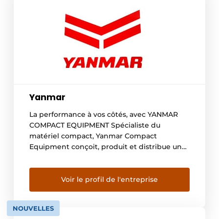
Yanmar
La performance à vos côtés, avec YANMAR
COMPACT EQUIPMENT Spécialiste du
matériel compact, Yanmar Compact
Equipment conçoit, produit et distribue une
gamme complète de machines comprenant
des mini- et midi-pelles, des chargeuses
compactes, des pelles sur pneus, des carriers
Voir le profil de l'entreprise
et des accessoires, conçus dans un esprit
d’efficacité et de performance. Depuis 1912,
NOUVELLES
Yanmar s’efforce de […]