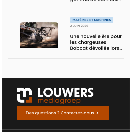
électriques avec une
nouvelle variante
eActros Lowliner
MATÉRIEL ET MACHINES
2 JUIN 2026
Une nouvelle ère pour
les chargeuses
Bobcat dévoilée lors
des Demo Days 2026
Des questions ? Contactez-nous