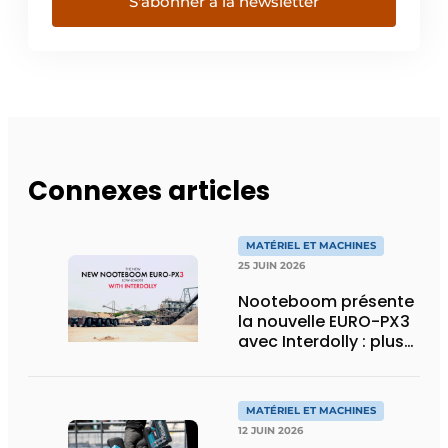
S'abonner à la newsletter
Connexes articles
MATÉRIEL ET MACHINES
25 JUIN 2026
Nooteboom présente
la nouvelle EURO-PX3
avec Interdolly : plus
de charge utile, plus
de flexibilité pour le
transport spécial
MATÉRIEL ET MACHINES
12 JUIN 2026