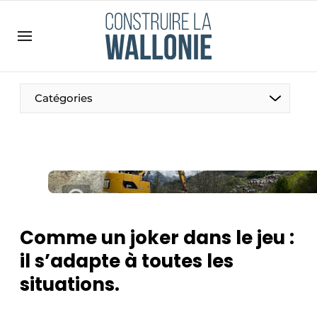
Contact
Contact direct
Emploi
Catégories
Enregistrer une offre d’emploi
Entreprises
Merci de votre inscription
S’inscrire
Home
Meest gelezen
Newsletter
Comme un joker dans le jeu :
Podcasts
il s’adapte à toutes les
Privacy / Cookie statement
situations.
S’inscrire à l’événement
S’inscrire