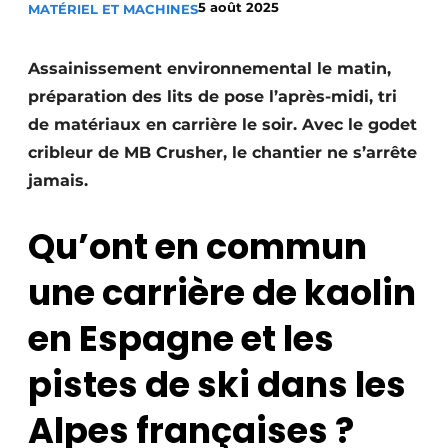
5 août 2025
MATÉRIEL ET MACHINES
Termes et conditions
Video’s
Assainissement environnemental le matin,
préparation des lits de pose l’après-midi, tri
de matériaux en carrière le soir. Avec le godet
cribleur de MB Crusher, le chantier ne s’arrête
Construction bois
jamais.
Contrôle d’accès
Qu’ont en commun
Éclairage
une carrière de kaolin
Fondations
en Espagne et les
Façades
pistes de ski dans les
Géotextiles
Alpes françaises ?
Infrastructures souterraines et égouttage