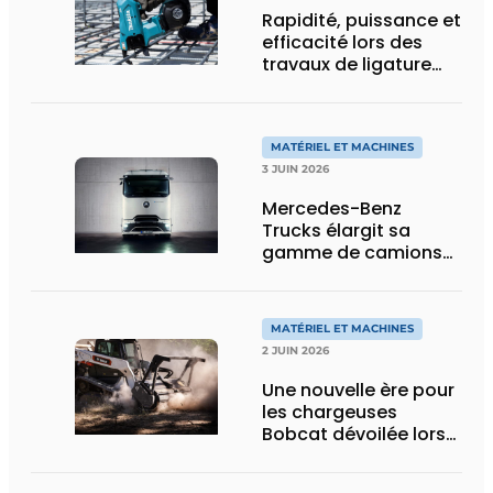
Rapidité, puissance et
efficacité lors des
travaux de ligature
d’acier d’armature
MATÉRIEL ET MACHINES
3 JUIN 2026
Mercedes-Benz
Trucks élargit sa
gamme de camions
électriques avec une
nouvelle variante
eActros Lowliner
MATÉRIEL ET MACHINES
2 JUIN 2026
Une nouvelle ère pour
les chargeuses
Bobcat dévoilée lors
des Demo Days 2026