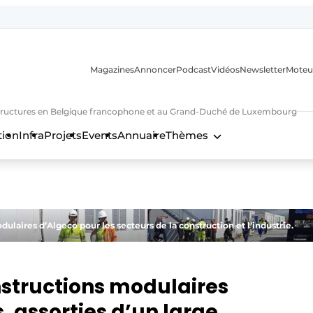
Magazines
Annoncer
Podcast
Vidéos
Newsletter
Moteu
nfrastructures en Belgique francophone et au Grand-Duché de Luxembourg
tion
Infra
Projets
Events
Annuaire
Thèmes
n
aires d’Algeco pour les secteurs de la construction et l’industrie.
nstructions modulaires
s, assorties d’un large