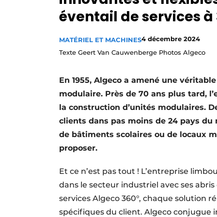
Termes et conditions
éventail de services à
Video’s
4 décembre 2024
MATÉRIEL ET MACHINES
Texte Geert Van Cauwenberge Photos Algeco
En 1955, Algeco a amené une véritable
modulaire. Près de 70 ans plus tard, l
la construction d’unités modulaires. D
clients dans pas moins de 24 pays du
de bâtiments scolaires ou de locaux m
proposer.
Et ce n’est pas tout ! L’entreprise li
dans le secteur industriel avec ses abri
services Algeco 360°, chaque solution r
spécifiques du client. Algeco conjugue i