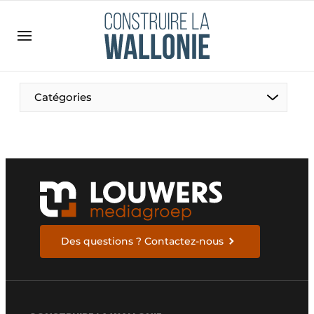
Contact
Contact direct
Emploi
Catégories
Enregistrer une offre d’emploi
Entreprises
Merci de votre inscription
S’inscrire
Home
Meest gelezen
Newsletter
Podcasts
Des questions ? Contactez-nous
Privacy / Cookie statement
S’inscrire à l’événement
S’inscrire