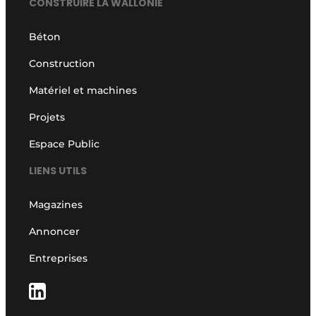
CONSTRUIRE LA WALLONIE
Termes et conditions
Béton
Video’s
Construction
Matériel et machines
Construction bois
Projets
Contrôle d’accès
Espace Public
LIENS UTILS
Éclairage
Fondations
Magazines
Annoncer
Façades
Entreprises
Géotextiles
Infrastructures souterraines et égouttage