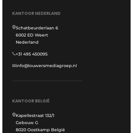
Protection solaire
KANTOOR NEDERLAND
Rénovation
Schatbeurderlaan 6
Sécurité incendie
6002 ED Weert
Nederland
Software
+31 495 450095
Techniques ferroviaires
info@louwersmediagroep.nl
Travaux ferroviaires
KANTOOR BELGIË
Kapellestraat 132/1
Gebouw G
8020 Oostkamp België