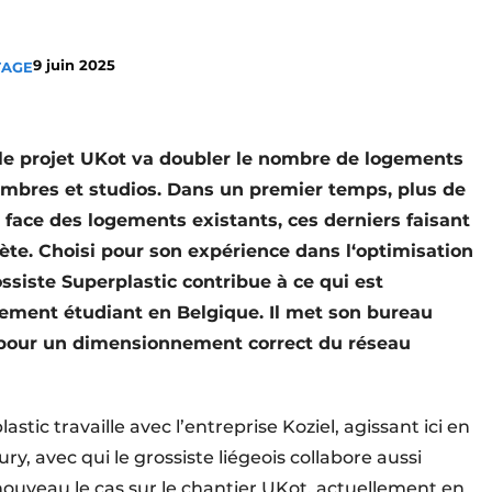
9 juin 2025
TAGE
 le projet UKot va doubler le nombre de logements
hambres et studios. Dans un premier temps, plus de
face des logements existants, ces derniers faisant
ète. Choisi pour son expérience dans l‘optimisation
ossiste Superplastic contribue à ce qui est
gement étudiant en Belgique. Il met son bureau
r pour un dimensionnement correct du réseau
stic travaille avec l’entreprise Koziel, agissant ici en
ry, avec qui le grossiste liégeois collabore aussi
ouveau le cas sur le chantier UKot, actuellement en