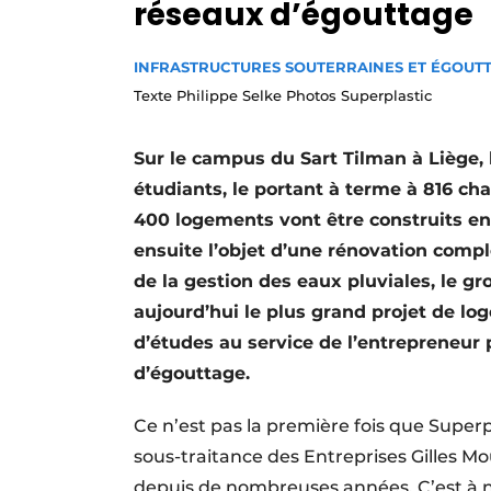
réseaux d’égouttage
Termes et conditions
Video’s
INFRASTRUCTURES SOUTERRAINES ET ÉGOUT
Texte Philippe Selke Photos Superplastic
Sur le campus du Sart Tilman à Liège,
étudiants, le portant à terme à 816 c
400 logements vont être construits en 
ensuite l’objet d’une rénovation compl
de la gestion des eaux pluviales, le gr
aujourd’hui le plus grand projet de lo
d’études au service de l’entrepreneu
d’égouttage.
Ce n’est pas la première fois que Superpla
sous-traitance des Entreprises Gilles Mou
depuis de nombreuses années. C’est à n