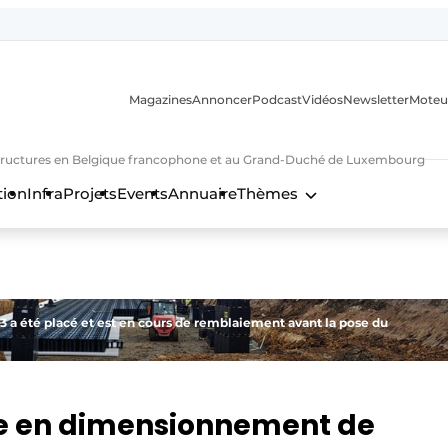
Magazines
Annoncer
Podcast
Vidéos
Newsletter
Moteu
nfrastructures en Belgique francophone et au Grand-Duché de Luxembourg
tion
Infra
Projets
Events
Annuaire
Thèmes
n
3 a été placé et est en cours de remblaiement avant la pose du
ste en dimensionnement de