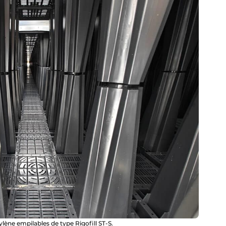
lène empilables de type Rigofill ST-S.