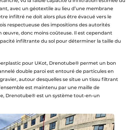
 étanche, vu la faible capacité d’infiltration estimée du
iltrant, avec un géotextile au lieu d’une membrane
re infiltré ne doit alors plus être évacué vers le
 fois respectueuse des impositions des autorités
n œuvre, donc moins coûteuse. Il est cependant
acité infiltrante du sol pour déterminer la taille du
Superplastic pour UKot, Drenotube® permet un bon
nnelé double paroi est entouré de particules en
ravier, autour desquelles se situe un tissu filtrant
 L’ensemble est maintenu par une maille de
ire, Drenotube® est un système tout-en-un
.