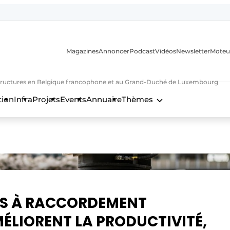
Magazines
Annoncer
Podcast
Vidéos
Newsletter
Moteu
nfrastructures en Belgique francophone et au Grand-Duché de Luxembourg
tion
Infra
Projets
Events
Annuaire
Thèmes
n
E S À RACCORDEMENT
ÉLIORENT LA PRODUCTIVITÉ,